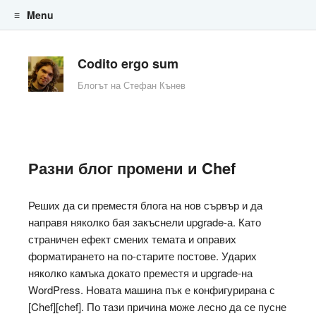
Menu
Skip to content
Codito ergo sum
Блогът на Стефан Кънев
Разни блог промени и Chef
Реших да си преместя блога на нов сървър и да
направя няколко бая закъснели upgrade-а. Като
страничен ефект смених темата и оправих
форматирането на по-старите постове. Ударих
няколко камъка докато преместя и upgrade-на
WordPress. Новата машина пък е конфигурирана с
[Chef][chef]. По тази причина може лесно да се пусне