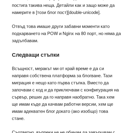
постига такива неща. Детайли как и защо може да
намерите в [този блог пост][double-unicode].
Отвъд това имаше други забавни моменти като
подкарването на POW и Nginx на 80 порт, но няма да
задълбавам.
Следващи стъпки
Всъщност, меракът ми от край време е да си
направя собствена платформа за блогване. Тази
миграция е нещо като първа стъпка. Вместо да
започвам с код и да приключвам с конфигурация на
сървър, реших да го направя наобратно. Така хем
ще имам къде да качвам работни версии, хем ще
имам адекватен блог докато (ако изобщо) това
стане.
Съответно, въпреки че не обичам да завършвам с