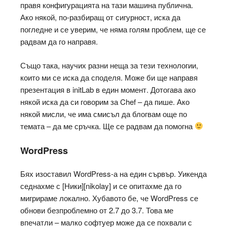
правя конфигурацията на тази машина публична.
Ако някой, по-разбиращ от сигурност, иска да
погледне и се уверим, че няма голям проблем, ще се
радвам да го направя.
Също така, научих разни неща за тези технологии,
които ми се иска да споделя. Може би ще направя
презентация в initLab в един момент. Дотогава ако
някой иска да си говорим за Chef – да пише. Ако
някой мисли, че има смисъл да блогвам още по
темата – да ме сръчка. Ще се радвам да помогна
WordPress
Бях изоставил WordPress-а на един сървър. Уикенда
седнахме с [Ники][nikolay] и се опитахме да го
мигрираме локално. Хубавото бе, че WordPress се
обнови безпроблемно от 2.7 до 3.7. Това ме
впечатли – малко софтуер може да се похвали с