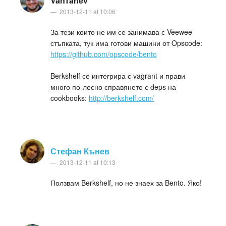
VanTanev
2013-12-11 at 10:06
За тези които не им се занимава с Veewee
стъпката, тук има готови машини от Opscode:
https://github.com/opscode/bento
Berkshelf се интегрира с vagrant и прави
много по-лесно справянето с deps на
cookbooks:
http://berkshelf.com/
Стефан Кънев
2013-12-11 at 10:13
Ползвам Berkshelf, но не знаех за Bento. Яко!