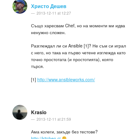
Христо Дешев
2013-12-11 at 12:27
Също харесвам Chef, но на моменти ми идва
ненужно сложен.
Разглеждал ли си Ansible [1]? Не съм си играл
с него, но така на първо четене изглежда като
точно простотата (и простотията), която
търся.
[1]
http://www.ansibleworks.com/
Krasio
2013-12-11 at 21:59
Ама колеги, закъде без тестове?
http://kitchen.ci