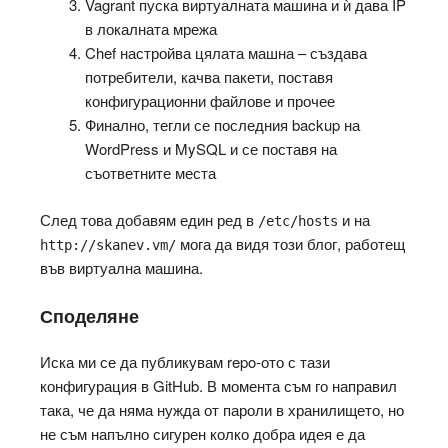
Vagrant пуска виртуалната машина и ѝ дава IP
в локалната мрежа
Chef настройва цялата машна – създава
потребители, качва пакети, поставя
конфигурационни файлове и прочее
Финално, тегли се последния backup на
WordPress и MySQL и се поставя на
съответните места
След това добавям един ред в
и на
/etc/hosts
мога да видя този блог, работещ
http://skanev.vm/
във виртуална машина.
Споделяне
Иска ми се да публикувам repo-ото с тази
конфигурация в GitHub. В момента съм го направил
така, че да няма нужда от пароли в хранилището, но
не съм напълно сигурен колко добра идея е да