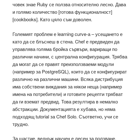
човек знае Ruby се ползва относително лесно. Дава
и голямо количество [готова функционалност]
[cookbooks]. Като цяло съм доволен.
Големият проблем е learning curve-а – усещането е
като да се блъснеш в стена. Chef е предвиден да
управлява голяма бройка сървъри, вариращи по
различни начини, с централна конфигурация. Трябва
да могат да се правят преизползваеми модули
(например за PostgreSQL), които да се конфигурират
различно на различни машини. Всяка дистрибуция
има собствени виждания за някои неща (например
имена на потребители) и готовите рецепти трябват
да ги вземат предвид. Това резултира в немалко
абстракции. Документацията е хубава, но няма
подходящ tutorial за Chef Solo. Съответно, учи се
трудно.
За щастие, веднъж научен е лесен за ползване.