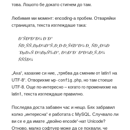
това. Лошото бе докато стигнем до там.
Любимия ми момент: encoding-а пробем. Отваряйки
страницата, текста изглеждаше така:
Ð˜ÑÐºÐ°Ð¼ Ð´Ð°
ÑÐ¸ÑÑ‚ÐµÐ¼Ð°Ñ‚Ð¸Ð·Ð¸Ñ€Ð°Ð¼ Ð¸ ÑÐ¿Ð¾Ð
´ÐµÐ»Ñ Ð½ÐµÑ‰Ð°, Ð½Ð°Ð´ ÐºÐ¾Ð¸Ñ‚Ð¾
ÑÑŠÐ¼
„Аха“, казахме си ние, „трябва да сменим от latin1 на
UTF-8“. Отворихме
, но там стоеше
wp-config.php
UTF-8. Още по-интересно – когато го променихме на
latin1, текста изглеждаше правилно.
Последва доста забавен час и нещо. Бях забравил
колко „интересна“ е работата с MySQL. Случвало ли
ви се е да имате „двойно encode“-нат Unicode?
Отново, малко софтуер може да се похвали, че