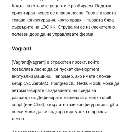
Кодът на готовите рецепти е разбираем. Веднъж
ориентиран, човек се оправя лесно. Това е втората
такава конфигурация, която правя – първата бяха
сървърите на LOOKK. Струва ми се изключително
полезен дори да не управлявате ферма
Vagrant
[Vagrant][vagrant] е страхотен проект, който
позволява лесно да се пускат development
виртуални машини. Например, ако имате сложен
setup със ZeroMQ, PostgreSQL, Redis и Solr, може да
автоматизирате създаването на среда за
разработка. Дефинирате машината с малко shell
script (или Chef), хвърляте тази конфигурация с git и
всеки може да си подкара виртуалка с проекта
лесно.
Аз използвам Vagrant за да пусна виртуална