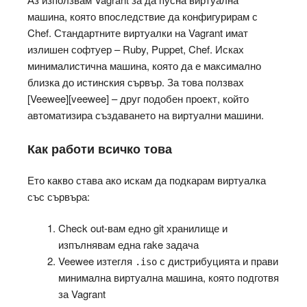
машина, която впоследствие да конфигурирам с
Chef. Стандартните виртуалки на Vagrant имат
излишен софтуер – Ruby, Puppet, Chef. Исках
минималистична машина, която да е максимално
близка до истинския сървър. За това ползвах
[Veewee][veewee] – друг подобен проект, който
автоматизира създаването на виртуални машини.
Как работи всичко това
Ето какво става ако искам да подкарам виртуалка
със сървъра:
Check out-вам едно git хранилище и
изпълнявам една rake задача
Veewee изтегля
с дистрибуцията и прави
.iso
минимална виртуална машина, която подготвя
за Vagrant