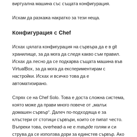
виртуална машина със същата конфигурация.
Искам да разкажа накратко за тези неща.
Конфигурация с Chef
Исках цялата конфигурация на сървъра да е в git
хранилище, за да мога да следя какво съм правил.
Исках да лесно да се подкарва същата машина във
VirtualBox, за да мога да експериментирам с
настройки. Исках и всичко това да е
автоматизирано.
Спрях се на Chef Solo. Това е доста сложна система,
която може да прави много повече от „малък
домашен сървър“. Далеч по-подходяща е за
клъстери от стотици сървъри, които се пипат често.
Въпреки това, overhead-а не е
твърде
голям и си
струва да се използва дори за единстев сървър. Ако