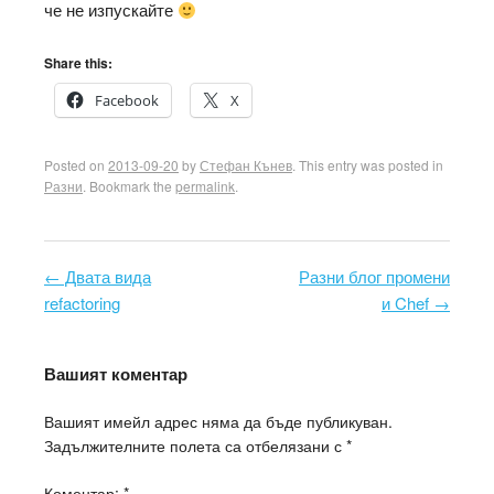
че не изпускайте
Share this:
Facebook
X
Posted on
2013-09-20
by
Стефан Кънев
. This entry was posted in
Разни
. Bookmark the
permalink
.
←
Двата вида
Разни блог промени
Post navigation
refactoring
и Chef
→
Вашият коментар
Вашият имейл адрес няма да бъде публикуван.
Задължителните полета са отбелязани с
*
Коментар:
*