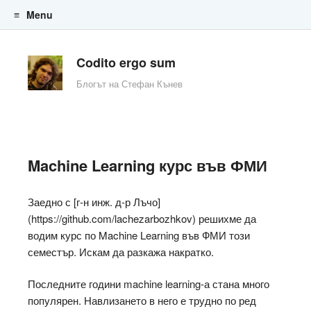
Menu
Skip to content
Codito ergo sum
Блогът на Стефан Кънев
Machine Learning курс във ФМИ
Заедно с [г-н инж. д-р Лъчо]
(https://github.com/lachezarbozhkov) решихме да
водим курс по Machine Learning във ФМИ този
семестър. Искам да разкажа накратко.
Последните години machine learning-а стана много
популярен. Навлизането в него е трудно по ред