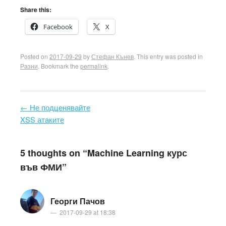
Share this:
Facebook
X
Posted on
2017-09-29
by
Стефан Кънев
. This entry was posted in
Разни
. Bookmark the
permalink
.
←
Не подценявайте
Post navigation
XSS атаките
5 thoughts on “
Machine Learning курс
във ФМИ
”
Георги Пачов
2017-09-29 at 18:38