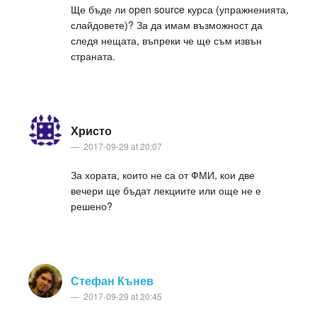
Ще бъде ли open source курса (упражненията,
слайдовете)? За да имам възможност да
следя нещата, въпреки че ще съм извън
страната.
Христо
2017-09-29 at 20:07
За хората, които не са от ФМИ, кои две
вечери ще бъдат лекциите или още не е
решено?
Стефан Кънев
2017-09-29 at 20:45