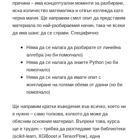
причини – има концептуални моменти за разбиране,
иска количество математика и отвън изглежда като
черна магия. Ще направим смел опит да представим
материала по най-разбираемия начин, така че всеки
да има шанс да се справи. Специфично:
Няма да се налага да разбирате от линейна
алгебра (но би помогнало)
Няма да се налага да знаете Python (но би
помогнало)
Няма да се налага да имате опит с
жонглиране на големи обеми от данни (но би
помогнало)
Ще направим кратки въведения във всичко, което ни
е нужно – само толкова, колкото да може да
обясним основния материал. Въпреки това, курса
ще е труден – трябва да разгледаме три библиотеки
(scikit-learn, XGBoost и TensorFlow), една