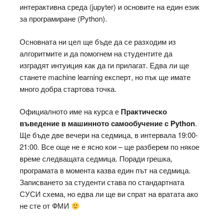
интерактивна среда (jupyter) и основите на един език
за програмиране (Python).
Основната ни цел ще бъде да се разходим из
алгоритмите и да помогнем на студентите да
изградят интуиция как да ги прилагат. Едва ли ще
станете machine learning експерт, но пък ще имате
много добра стартова точка.
Официалното име на курса е
Практическо
въведение в машинното самообучение с Python
.
Ще бъде две вечери на седмица, в интервала 19:00-
21:00. Все още не е ясно кои – ще разберем по някое
време следващата седмица. Поради грешка,
програмата в момента казва един път на седмица.
Записването за студенти става по стандартната
СУСИ схема, но едва ли ще ви спрат на вратата ако
не сте от ФМИ